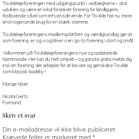
Tisvildelejeforeningen med udgangspunkt i vedtægterne – skal
udvikles og være en lokal forankret forening for landliggere,
fastboende såvel som erhvervsdrivende. For Tisvilde har nu, mere
end nogensinde brug for en stærk stemme.
Tisvildelejeforeningens medlemsplatform og værdigrundlag gør at,
som forening er, og vi og bliver vi en ‘go-to’ forening i stort og småt.
Velkommen på Tisvildelejeforeningens nye og opdaterede
hjemmeside. Her kan du helt simpelt – og ganske gratis melde dig
ind i en forening, der arbejder for at bevare og genskabe Tisvilde
som klassisk badeby !
Mange hilser
Nicolai Gerts
Formand
Skriv et svar
Læserinteraktioner
Din e-mailadresse vil ikke blive publiceret.
Krævede felter er markeret med
*