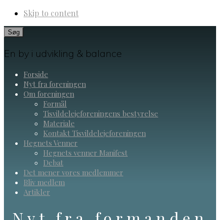
Skip to content
Search
En by i udvikling & balance
Forside
Nyt fra foreningen
Om foreningen
Formål
Tisvildelejeforeningens bestyrelse
Materiale
Kontakt Tisvildelejeforeningen
Hegnets Venner
Hegnets venner Manifest
Debat
Det mener vores medlemmer
Bliv medlem
Artikler
Nyt fra formanden