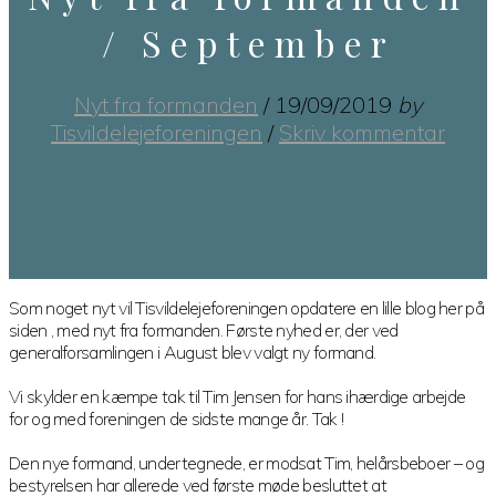
/ September
Nyt fra formanden
/
19/09/2019
by
Tisvildelejeforeningen
/
Skriv kommentar
Som noget nyt vil Tisvildelejeforeningen opdatere en lille blog her på
siden , med nyt fra formanden. Første nyhed er, der ved
generalforsamlingen i August blev valgt ny formand.
Vi skylder en kæmpe tak til Tim Jensen for hans ihærdige arbejde
for og med foreningen de sidste mange år. Tak !
Den nye formand, undertegnede, er modsat Tim, helårsbeboer – og
bestyrelsen har allerede ved første møde besluttet at