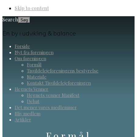
Skip to content
Search
En by i udvikling & balance
Forside
Nyt fra foreningen
Om foreningen
Formål
Tisvildelejeforeningens bestyrelse
Materiale
Kontakt Tisvildelejeforeningen
Hegnets Venner
Hegnets venner Manifest
Debat
Det mener vores medlemmer
Bliv medlem
Artikler
Formål