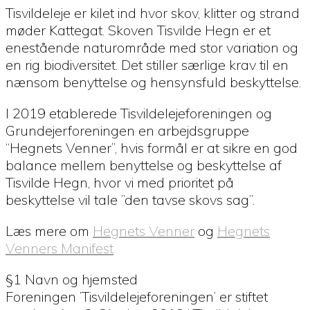
Tisvildeleje er kilet ind hvor skov, klitter og strand
møder Kattegat. Skoven Tisvilde Hegn er et
enestående naturområde med stor variation og
en rig biodiversitet. Det stiller særlige krav til en
nænsom benyttelse og hensynsfuld beskyttelse.
I 2019 etablerede Tisvildelejeforeningen og
Grundejerforeningen en arbejdsgruppe
“Hegnets Venner”, hvis formål er at sikre en god
balance mellem benyttelse og beskyttelse af
Tisvilde Hegn, hvor vi med prioritet på
beskyttelse vil tale ”den tavse skovs sag”.
Læs mere om
Hegnets Venner
og
Hegnets
Venners Manifest
§1 Navn og hjemsted
Foreningen ’Tisvildelejeforeningen’ er stiftet