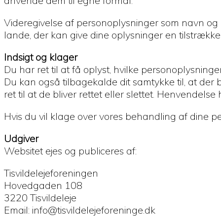
anvende dem til egne formål.
Videregivelse af personoplysninger som navn og e-m
lande, der kan give dine oplysninger en tilstrækkel
Indsigt og klager
Du har ret til at få oplyst, hvilke personoplysnin
Du kan også tilbagekalde dit samtykke til, at der
ret til at de bliver rettet eller slettet. Henvend
Hvis du vil klage over vores behandling af dine pe
Udgiver
Websitet ejes og publiceres af:
Tisvildelejeforeningen
Hovedgaden 108
3220 Tisvildeleje
Email: info@tisvildelejeforeninge.dk