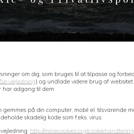
nger om dig, som bruges til at tilpasse og forbedre
(
se vejledning
) og undlade videre brug af websitet.
r har adgang til dem.
 som gemmes på din computer, mobil el. tilsvarende
 indeholde skadelig kode som f.eks. virus.
e vejledning:
http://minecookies.org/cookiehandtering