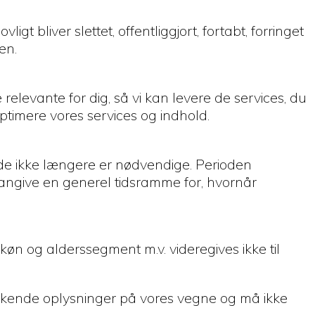
gt bliver slettet, offentliggjort, fortabt, forringet
en.
relevante for dig, så vi kan levere de services, du
ptimere vores services og indhold.
år de ikke længere er nødvendige. Perioden
angive en generel tidsramme for, hvornår
køn og alderssegment m.v. videregives ikke til
ukkende oplysninger på vores vegne og må ikke