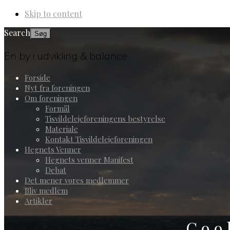
Skip to content
Search
En by i udvikling & balance
Forside
Nyt fra foreningen
Om foreningen
Formål
Tisvildelejeforeningens bestyrelse
Materiale
Kontakt Tisvildelejeforeningen
Hegnets Venner
Hegnets venner Manifest
Debat
Det mener vores medlemmer
Bliv medlem
Artikler
Coo